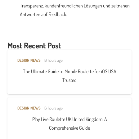
Transparenz, kundenfreundlichen Lösungen und zeitnahen
Antworten auf Feedback.
Most Recent Post
DESIGN NEWS
16 hours ago
The Ultimate Guide to Mobile Roulette for iOS USA
Trusted
DESIGN NEWS
16 hours ago
Play Live Roulette UK United Kingdom: A
Comprehensive Guide