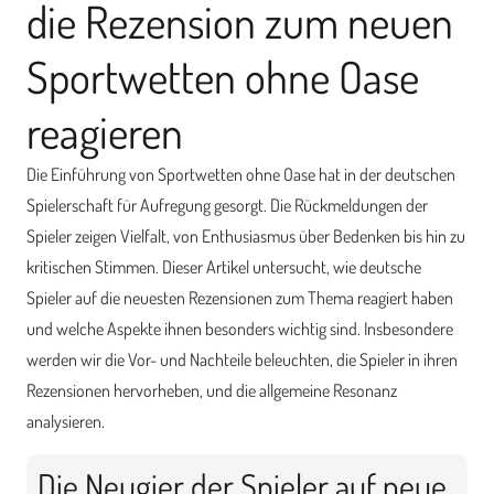
die Rezension zum neuen
Sportwetten ohne Oase
reagieren
Die Einführung von Sportwetten ohne Oase hat in der deutschen
Spielerschaft für Aufregung gesorgt. Die Rückmeldungen der
Spieler zeigen Vielfalt, von Enthusiasmus über Bedenken bis hin zu
kritischen Stimmen. Dieser Artikel untersucht, wie deutsche
Spieler auf die neuesten Rezensionen zum Thema reagiert haben
und welche Aspekte ihnen besonders wichtig sind. Insbesondere
werden wir die Vor- und Nachteile beleuchten, die Spieler in ihren
Rezensionen hervorheben, und die allgemeine Resonanz
analysieren.
Die Neugier der Spieler auf neue