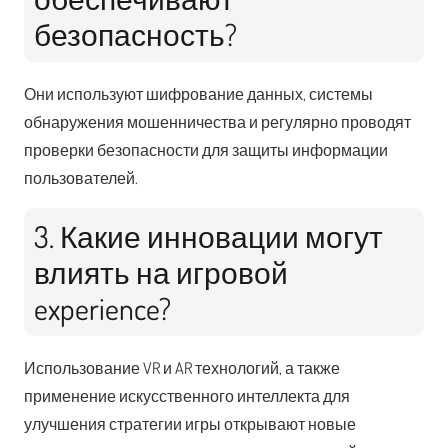
безопасность?
Они используют шифрование данных, системы
обнаружения мошенничества и регулярно проводят
проверки безопасности для защиты информации
пользователей.
3. Какие инновации могут
влиять на игровой
experience?
Использование VR и AR технологий, а также
применение искусственного интеллекта для
улучшения стратегии игры открывают новые