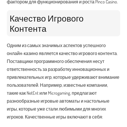
фактором для функционирования и роста Pinco Casino.
Качество Игрового
Контента
Одним из самых значимых аспектов успешного
онлайн-казино является качество игрового контента.
Поставщики программного обеспечения несут
ответственность за разработку инновационных и
привлекательных игр, которые удерживают внимание
пользователей. Например, известные компании,
такие как NetEnt или Microgaming, предлагают
разнообразные игровые автоматы и настольные
игры, которые уже стали любимыми для многих
игроков. Качественные игры включают в себя: