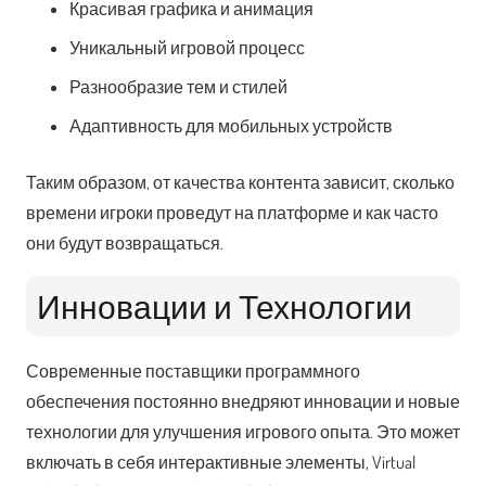
Красивая графика и анимация
Уникальный игровой процесс
Разнообразие тем и стилей
Адаптивность для мобильных устройств
Таким образом, от качества контента зависит, сколько
времени игроки проведут на платформе и как часто
они будут возвращаться.
Инновации и Технологии
Современные поставщики программного
обеспечения постоянно внедряют инновации и новые
технологии для улучшения игрового опыта. Это может
включать в себя интерактивные элементы, Virtual