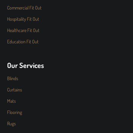
Commercial Fit Out
Hospitality Fit Out
Healthcare Fit Out
Education Fit Out
Our Services
Blinds
Curtains
Mats
Flooring
Rugs