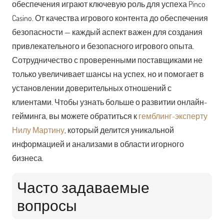
обеспечения играют ключевую роль для успеха Pinco
Casino. От качества игрового контента до обеспечения
безопасности — каждый аспект важен для создания
привлекательного и безопасного игрового опыта.
Сотрудничество с проверенными поставщиками не
только увеличивает шансы на успех, но и помогает в
установлении доверительных отношений с
клиентами. Чтобы узнать больше о развитии онлайн-
гейминга, вы можете обратиться к
гемблинг-эксперту
Нилу Мартину
, который делится уникальной
информацией и анализами в области игорного
бизнеса.
Часто задаваемые
вопросы