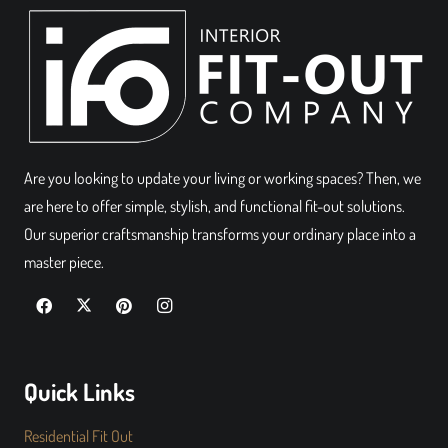
Are you looking to update your living or working spaces? Then, we
are here to offer simple, stylish, and functional fit-out solutions.
Our superior craftsmanship transforms your ordinary place into a
master piece.
Quick Links
Residential Fit Out