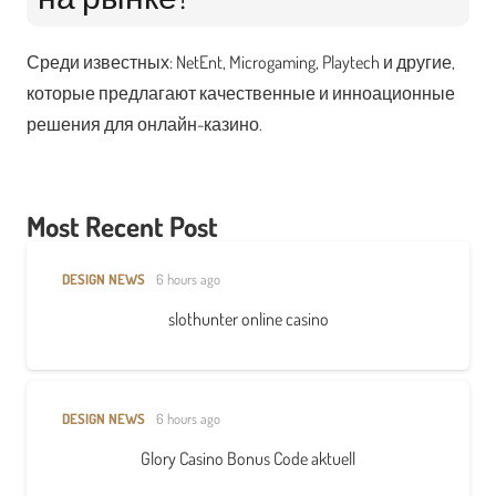
Среди известных: NetEnt, Microgaming, Playtech и другие,
которые предлагают качественные и инноационные
решения для онлайн-казино.
Most Recent Post
DESIGN NEWS
6 hours ago
slothunter online casino
DESIGN NEWS
6 hours ago
Glory Casino Bonus Code aktuell