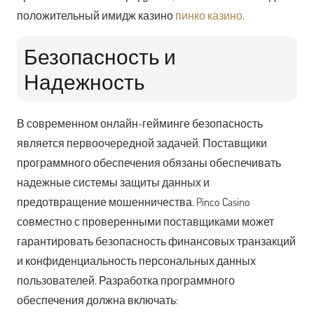
положительный имидж казино
пинко казино
.
Безопасность и
Надежность
В современном онлайн-гейминге безопасность
является первоочередной задачей. Поставщики
программного обеспечения обязаны обеспечивать
надежные системы защиты данных и
предотвращение мошенничества. Pinco Casino
совместно с проверенными поставщиками может
гарантировать безопасность финансовых транзакций
и конфиденциальность персональных данных
пользователей. Разработка программного
обеспечения должна включать: