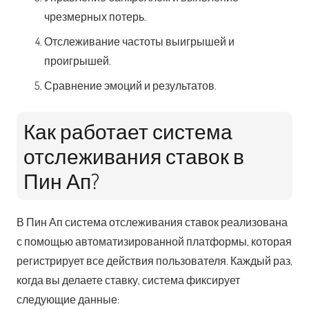
чрезмерных потерь.
Отслеживание частоты выигрышей и
проигрышей.
Сравнение эмоций и результатов.
Как работает система
отслеживания ставок в
Пин Ап?
В Пин Ап система отслеживания ставок реализована
с помощью автоматизированной платформы, которая
регистрирует все действия пользователя. Каждый раз,
когда вы делаете ставку, система фиксирует
следующие данные: