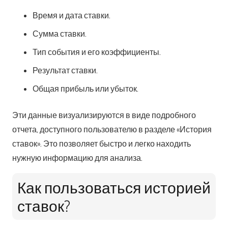
Время и дата ставки.
Сумма ставки.
Тип события и его коэффициенты.
Результат ставки.
Общая прибыль или убыток.
Эти данные визуализируются в виде подробного
отчета, доступного пользователю в разделе «История
ставок». Это позволяет быстро и легко находить
нужную информацию для анализа.
Как пользоваться историей
ставок?