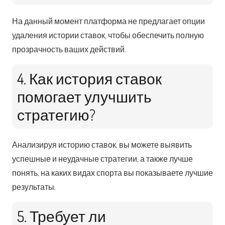
На данный момент платформа не предлагает опции
удаления истории ставок, чтобы обеспечить полную
прозрачность ваших действий.
4. Как история ставок
помогает улучшить
стратегию?
Анализируя историю ставок, вы можете выявить
успешные и неудачные стратегии, а также лучше
понять, на каких видах спорта вы показываете лучшие
результаты.
5. Требует ли