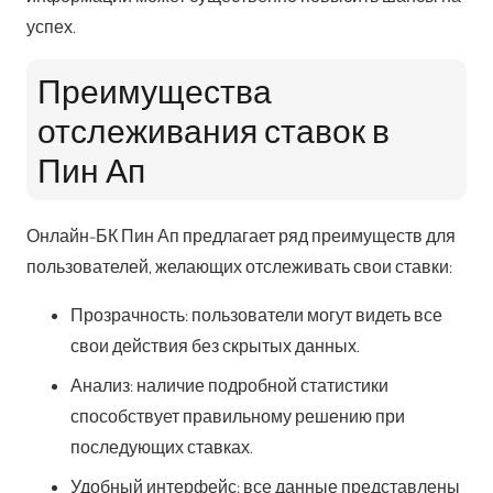
успех.
Преимущества
отслеживания ставок в
Пин Ап
Онлайн-БК Пин Ап предлагает ряд преимуществ для
пользователей, желающих отслеживать свои ставки:
Прозрачность: пользователи могут видеть все
свои действия без скрытых данных.
Анализ: наличие подробной статистики
способствует правильному решению при
последующих ставках.
Удобный интерфейс: все данные представлены