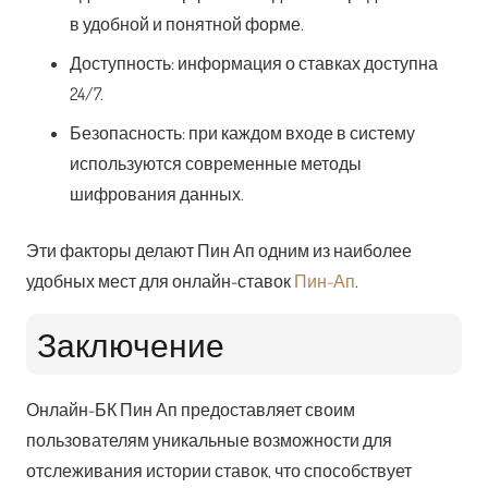
в удобной и понятной форме.
Доступность: информация о ставках доступна
24/7.
Безопасность: при каждом входе в систему
используются современные методы
шифрования данных.
Эти факторы делают Пин Ап одним из наиболее
удобных мест для онлайн-ставок
Пин-Ап
.
Заключение
Онлайн-БК Пин Ап предоставляет своим
пользователям уникальные возможности для
отслеживания истории ставок, что способствует