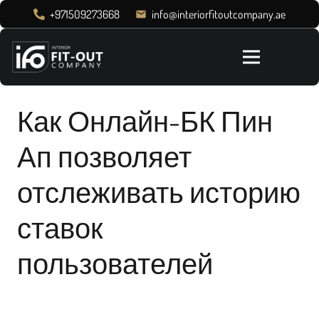
+971509273668
info@interiorfitoutcompany.ae
email
Как Онлайн-БК Пин
Ап позволяет
отслеживать историю
ставок
пользователей